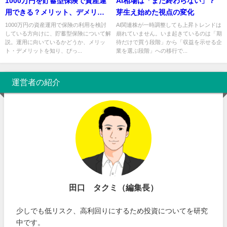
1000万円を貯蓄型保険で資産運
AI相場は「まだ終わらない」？
用できる？メリット、デメリッ
芽生え始めた視点の変化
トと選び方を解説
1000万円の資産運用で保険の利用を検討
AI関連株が一時調整しても上昇トレンドは
している方向けに、貯蓄型保険について解
崩れていません。いま起きているのは「期
説。運用に向いているかどうか、メリッ
待だけで買う段階」から「収益を示せる企
ト・デメリットを知り、ぴっ...
業を選ぶ段階」への移行で...
運営者の紹介
田口 タクミ（編集長）
少しでも低リスク、高利回りにするため投資についてを研究
中です。