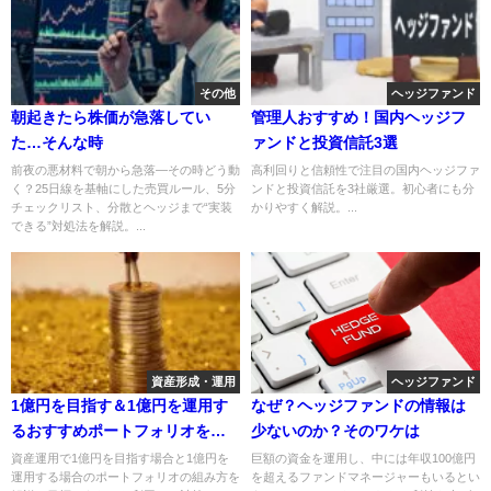
その他
ヘッジファンド
朝起きたら株価が急落してい
管理人おすすめ！国内ヘッジフ
た…そんな時
ァンドと投資信託3選
前夜の悪材料で朝から急落—その時どう動
高利回りと信頼性で注目の国内ヘッジファ
く？25日線を基軸にした売買ルール、5分
ンドと投資信託を3社厳選。初心者にも分
チェックリスト、分散とヘッジまで“実装
かりやすく解説。...
できる”対処法を解説。...
資産形成・運用
ヘッジファンド
1億円を目指す＆1億円を運用す
なぜ？ヘッジファンドの情報は
るおすすめポートフォリオを解
少ないのか？そのワケは
説
資産運用で1億円を目指す場合と1億円を
巨額の資金を運用し、中には年収100億円
運用する場合のポートフォリオの組み方を
を超えるファンドマネージャーもいるとい