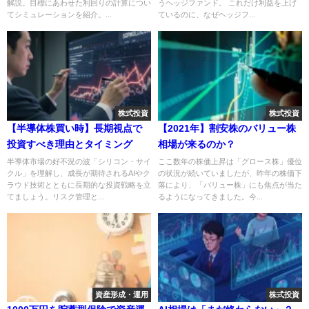
解説。目標にあわせた利回りの計算につい
うヘッジファンド。 これだけ利益を上げ
てシミュレーションを紹介。...
ているのに、なぜヘッジフ...
株式投資
株式投資
【半導体株買い時】長期視点で
【2021年】割安株のバリュー株
投資すべき理由とタイミング
相場が来るのか？
半導体市場の好不況の波「シリコン・サイ
ここ数年の株価上昇は「グロース株」優位
クル」を理解し、成長が期待されるAIやク
の状況が続いていましたが、昨年の株価下
ラウド技術とともに長期的な投資戦略を立
落により、「バリュー株」にも焦点が当た
てましょう。リスク管理と...
るようになってきました。今...
資産形成・運用
株式投資