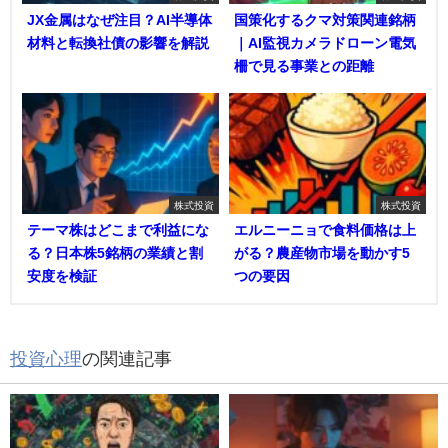
JX金属はなぜ注目？AI半導体
国策化するクマ対策関連銘柄
材料と転換社債の影響を解説
｜AI監視カメラドローン電気
柵で見る事業との距離
株式投資
株式投資
テーマ株はどこまで利益にな
エルニーニョで食料価格は上
る？日本株5銘柄の業績と割
がる？農産物市場を動かす5
安度を検証
つの要因
投資心理
の関連記事