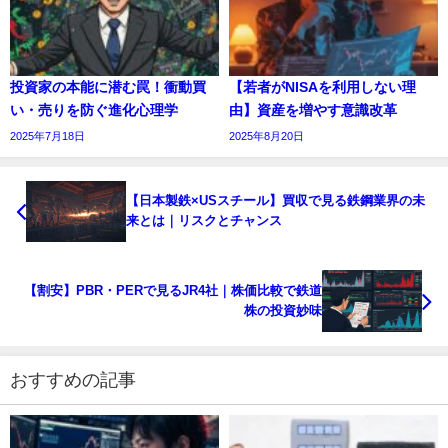
投資家の本能に潜む罠！衝動買
【若者がNISAを利用しない理
い・売りを防ぐ進化心理学
由】資産を増やす意識改革
2025年7月18日
2025年8月20日
【日本製鉄×USスチール】買収で見る鉄鋼業界の未
来とは｜リスクとチャンス
【割安】PBR・PERで見るJR4社｜株価比較で鉄道
株の投資妙味
おすすめの記事