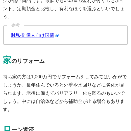
クが低い商品です。最低でも0.05％の金利が付くのもポイ
ント。定期預金と比較し、有利なほうを選ぶといいでしょ
う。
参考
財務省 個人向け国債
家
のリフォーム
持ち家の方は1,000万円で
リフォーム
をしてみてはいかがで
しょうか。長年住んでいると外壁や水回りなどに劣化が見
られます。老後に備えてバリアフリー化を図るのもいいで
しょう。中には自治体などから補助金が出る場合もありま
す。
ロ
ーン返済