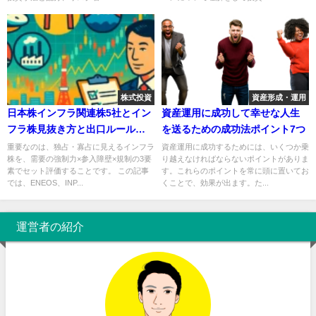
株式投資
資産形成・運用
日本株インフラ関連株5社とイン
資産運用に成功して幸せな人生
フラ株見抜き方と出口ルールチ
を送るための成功法ポイント7つ
ェックリスト
重要なのは、独占・寡占に見えるインフラ
資産運用に成功するためには、いくつか乗
株を、需要の強制力×参入障壁×規制の3要
り越えなければならないポイントがありま
素でセット評価することです。 この記事
す。これらのポイントを常に頭に置いてお
では、ENEOS、INP...
くことで、効果が出ます。た...
運営者の紹介