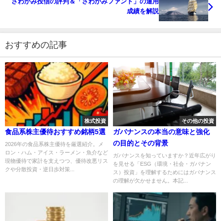
さわかみ投信の評判＆「さわかみファンド」の運用
成績を解説
おすすめの記事
株式投資
その他の投資
食品系株主優待おすすめ銘柄5選
ガバナンスの本当の意味と強化
の目的とその背景
2026年の食品系株主優待を厳選紹介。メ
ロン・ハム・アイス・ラーメン・魚介など
ガバナンスを知っていますか？近年広がり
現物優待で家計を支えつつ、優待改悪リス
を見せる「ESG（環境・社会・ガバナン
クや分散投資・逆日歩対策...
ス）投資」を理解するためにはガバナンス
の理解が欠かせません。本記...