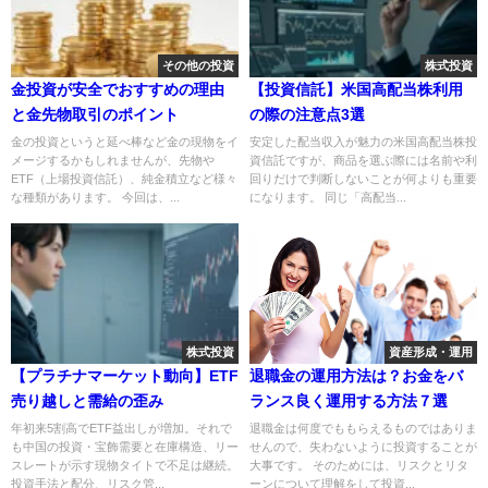
その他の投資
株式投資
金投資が安全でおすすめの理由
【投資信託】米国高配当株利用
と金先物取引のポイント
の際の注意点3選
金の投資というと延べ棒など金の現物をイ
安定した配当収入が魅力の米国高配当株投
メージするかもしれませんが、先物や
資信託ですが、商品を選ぶ際には名前や利
ETF（上場投資信託）、純金積立など様々
回りだけで判断しないことが何よりも重要
な種類があります。 今回は、...
になります。 同じ「高配当...
株式投資
資産形成・運用
【プラチナマーケット動向】ETF
退職金の運用方法は？お金をバ
売り越しと需給の歪み
ランス良く運用する方法７選
年初来5割高でETF益出しが増加。それで
退職金は何度でももらえるものではありま
も中国の投資・宝飾需要と在庫構造、リー
せんので、失わないように投資することが
スレートが示す現物タイトで不足は継続。
大事です。 そのためには、リスクとリタ
投資手法と配分、リスク管...
ーンについて理解をして投資...