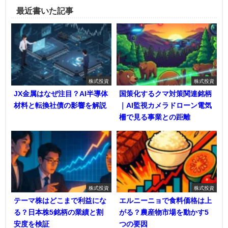
最近書いた記事
株式投資
株式投資
JX金属はなぜ注目？AI半導体
国策化するクマ対策関連銘柄
材料と転換社債の影響を解説
｜AI監視カメラドローン電気
柵で見る事業との距離
株式投資
株式投資
テーマ株はどこまで利益にな
エルニーニョで食料価格は上
る？日本株5銘柄の業績と割
がる？農産物市場を動かす5
安度を検証
つの要因