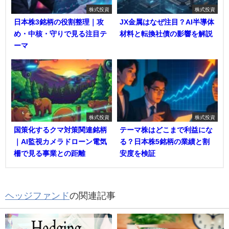
株式投資
株式投資
日本株3銘柄の役割整理｜攻
JX金属はなぜ注目？AI半導体
め・中核・守りで見る注目テ
材料と転換社債の影響を解説
ーマ
株式投資
株式投資
国策化するクマ対策関連銘柄
テーマ株はどこまで利益にな
｜AI監視カメラドローン電気
る？日本株5銘柄の業績と割
柵で見る事業との距離
安度を検証
ヘッジファンド
の関連記事