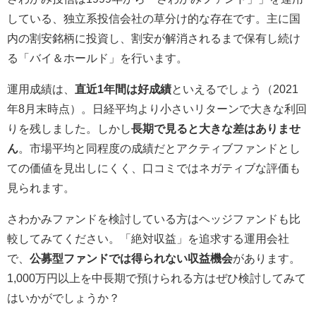
している、独立系投信会社の草分け的な存在です。主に国
内の割安銘柄に投資し、割安が解消されるまで保有し続け
る「バイ＆ホールド」を行います。
運用成績は、
直近1年間は好成績
といえるでしょう（2021
年8月末時点）。日経平均より小さいリターンで大きな利回
りを残しました。しかし
長期で見ると大きな差はありませ
ん
。市場平均と同程度の成績だとアクティブファンドとし
ての価値を見出しにくく、口コミではネガティブな評価も
見られます。
さわかみファンドを検討している方はヘッジファンドも比
較してみてください。「絶対収益」を追求する運用会社
で、
公募型ファンドでは得られない収益機会
があります。
1,000万円以上を中長期で預けられる方はぜひ検討してみて
はいかがでしょうか？