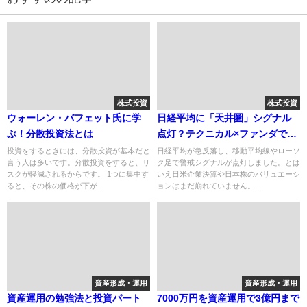
株式投資
株式投資
ウォーレン・バフェット氏に学
日経平均に「天井圏」シグナル
ぶ！分散投資法とは
点灯？テクニカル×ファンダで読
む日本株の次の一手
投資をするときには、分散投資が基本だと
日経平均が急反落し、移動平均線やローソ
言う人は多いです。分散投資をすると、リ
ク足で警戒シグナルが点灯しました。とは
スクが軽減されるからです。 1つに集中す
いえ日米企業決算や日本株のバリュエーシ
ると、その株の価格が下が...
ョンはまだ崩れていません。...
資産形成・運用
資産形成・運用
資産運用の勉強法と投資パート
7000万円を資産運用で3億円まで