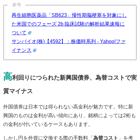
参考
再生細胞医薬品「SB623」慢性期脳梗塞を対象にし
た米国でのフェーズ 2b 臨床試験の解析結果速報に
ついて
サンバイオ(株)【4592】：株価時系列 - Yahoo!ファ
イナンス
高
利回りにつられた新興国債券、為替コストで実
質マイナス
外国債券は日本では得られない高金利が魅力です。特に新
興国のものは金利が高い傾向にあり、銘柄によっては2桁も
の金利が付いているケースもあります。
しかし円を外貨に交換する際の手数料「
為替コスト
」を考