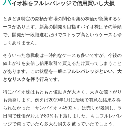
バ
イオ株をフルレバレッジで信用買いし大損
ときどき特定の銘柄が市場の関心を集め株価が急騰するケ
ースがあります。新薬の開発を目指すバイオ株はその筆頭
で、開発が一段階進むだけでストップ高というケースも珍
しくありません。
そういった急騰劇は一時的なケースも多いですが、今後の
値上がりを妄信し信用取引で買えるだけ買ってしまうこと
があります。この状態を一般に
フルレバレッジといい、大
きなリスクを伴う
行為です。
特にバイオ株はもともと値動きが大きく、大きな値下がり
も頻発します。例えば2019年1月に治験で有意な結果を得
られなかった「サンバイオ＜4592＞」は売りが殺到し、5
日間で株価がおよそ80％も下落しました。もしフルレバレ
ッジで買っていたら多大な損失を被っていたでしょう。