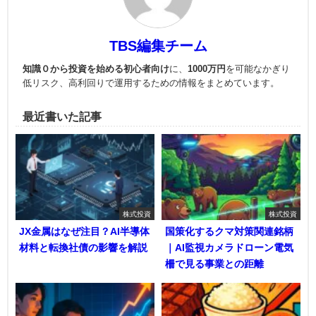
TBS編集チーム
知識０から投資を始める初心者向け
に、
1000万円
を可能なかぎり
低リスク、高利回りで運用
するための情報をまとめています。
最近書いた記事
株式投資
株式投資
JX金属はなぜ注目？AI半導体
国策化するクマ対策関連銘柄
材料と転換社債の影響を解説
｜AI監視カメラドローン電気
柵で見る事業との距離