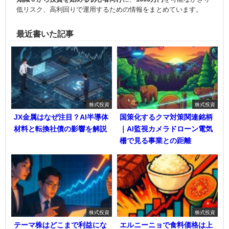
低リスク、高利回りで運用
するための情報をまとめています。
最近書いた記事
株式投資
株式投資
JX金属はなぜ注目？AI半導体
国策化するクマ対策関連銘柄
材料と転換社債の影響を解説
｜AI監視カメラドローン電気
柵で見る事業との距離
株式投資
株式投資
テーマ株はどこまで利益にな
エルニーニョで食料価格は上