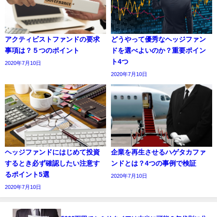
アクティビストファンドの要求
どうやって優秀なヘッジファン
事項は？５つのポイント
ドを選べよいのか？重要ポイン
ト4つ
2020年7月10日
2020年7月10日
ヘッジファンドにはじめて投資
企業を再生させるハゲタカファ
するとき必ず確認したい注意す
ンドとは？4つの事例で検証
るポイント5選
2020年7月10日
2020年7月10日