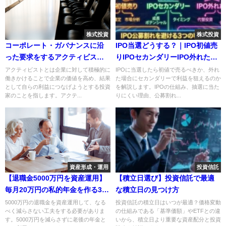
株式投資
株式投資
コーポレート・ガバナンスに沿
IPO当選どうする？｜IPO初値売
った要求をするアクティビスト
りIPOセカンダリーIPO外れた場
の存在
合IPO公募割れを避ける3つの判
アクティビストとは企業に対して積極的に
IPOに当選したら初値で売るべきか、外れ
働きかけることで企業の価値を高め、結果
た場合にセカンダリーで利益を狙えるのか
断基準
として自らの利益につなげようとする投資
を解説します。IPOの仕組み、抽選に当た
家のことを指します。アクテ...
りにくい理由、公募割れ...
資産形成・運用
投資信託
【退職金5000万円を資産運用】
【積立日選び】投資信託で最適
毎月20万円の私的年金を作る3つ
な積立日の見つけ方
の分散投資の方法
5000万円の退職金を資産運用して、なる
投資信託の積立日はいつが最適？価格変動
べく減らさない工夫をする必要がありま
の仕組みである「基準価額」やETFとの違
す。5000万円を減らさずに老後の年金と
いから、積立日より重要な資産配分と投資