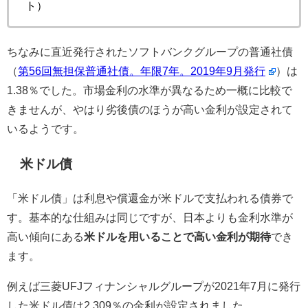
ト）
ちなみに直近発行されたソフトバンクグループの普通社債
（
第56回無担保普通社債。年限7年。2019年9月発行
）は
1.38％でした。市場金利の水準が異なるため一概に比較で
きませんが、やはり劣後債のほうが高い金利が設定されて
いるようです。
米ドル債
「米ドル債」は利息や償還金が米ドルで支払われる債券で
す。基本的な仕組みは同じですが、日本よりも金利水準が
高い傾向にある
米ドルを用いることで高い金利が期待
でき
ます。
例えば三菱UFJフィナンシャルグループが2021年7月に発行
した米ドル債は2.309％の金利が設定されました。