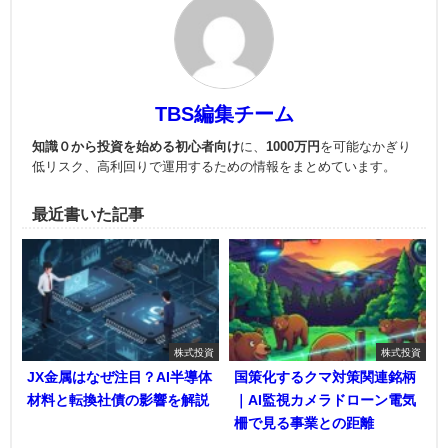
TBS編集チーム
知識０から投資を始める初心者向け
に、
1000万円
を可能なかぎり
低リスク、高利回りで運用
するための情報をまとめています。
最近書いた記事
株式投資
株式投資
JX金属はなぜ注目？AI半導体
国策化するクマ対策関連銘柄
材料と転換社債の影響を解説
｜AI監視カメラドローン電気
柵で見る事業との距離