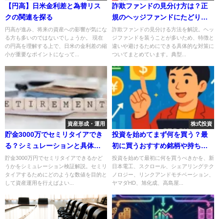
【円高】日米金利差と為替リス
詐欺ファンドの見分け方は？正
クの関連を探る
規のヘッジファンドにたどり着
く方法を紹介
円高が進み、将来の資産への影響が気にな
詐欺ファンドの見分ける方法を解説。ヘッ
る方も多いのではないでしょうか。 現在
ジファンドを装うことが多いため、特徴と
の円高を理解する上で、日米の金利差の縮
違いや避けるためにできる具体的な対策に
小が重要なポイントになって...
ついてまとめています。典型...
資産形成・運用
株式投資
貯金3000万でセミリタイアでき
投資を始めてまず何を買う？最
る？シミュレーションと具体例
初に買うおすすめ銘柄や持ち続
を解説
けやすい銘柄の選び方を紹介
貯金3000万円でセミリタイアできるかど
投資を始めて最初に何を買うべきかを、新
うかをシミュレーション検証解説。セミリ
日本電工、スクロール、シェアリングテク
タイアするためにどのような数値を目的と
ノロジー、リンクアンドモチベーション、
して資産運用を行えばよい...
ヤマダHD、旭化成、高島屋...