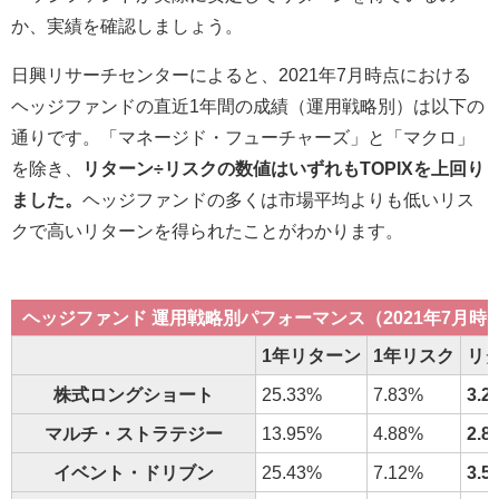
か、実績を確認しましょう。
日興リサーチセンターによると、2021年7月時点における
ヘッジファンドの直近1年間の成績（運用戦略別）は以下の
通りです。「マネージド・フューチャーズ」と「マクロ」
を除き、
リターン÷リスクの数値はいずれもTOPIXを上回り
ました。
ヘッジファンドの多くは市場平均よりも低いリス
クで高いリターンを得られたことがわかります。
ヘッジファンド 運用戦略別パフォーマンス（2021年7月時
1年リターン
1年リスク
リ
株式ロングショート
25.33%
7.83%
3.2
マルチ・ストラテジー
13.95%
4.88%
2.8
イベント・ドリブン
25.43%
7.12%
3.5