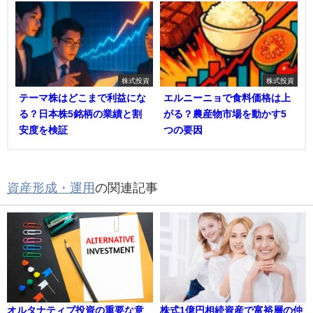
株式投資
株式投資
テーマ株はどこまで利益にな
エルニーニョで食料価格は上
る？日本株5銘柄の業績と割
がる？農産物市場を動かす5
安度を検証
つの要因
資産形成・運用
の関連記事
オルタナティブ投資の重要な意
株式1億円相続資産で富裕層の仲