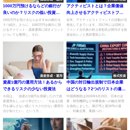
1000万円預けるならどの銀行が
アクティビストとは？企業価値
良いのか？リスクの低い投資方
向上させるアクティビストファ
法もご紹介
ンドと、バリュー投資の2つの違
1000万円を預けるならおすすめの銀行を
近年、アクティビストファンドの活動が活
５つ紹介。さらに、1000万円を銀行に預
発化してきています。2017年には旧村上
いも紹介！
けるデメリット・資産運用に回すメリット
ファンド元代表の村上世彰氏が関与する投
についても整理し、その...
資会社レノと黒田電気との...
資産形成・運用
株式投資
資産1億円の運用方法！あるから
中国の対日輸出規制で日本企業
できるリスクの少ない投資法
はどうなる？2つのリストの違い
と投資家が確認すべき5点
今回は、「資産が1億円を突破したので資
中国商務部は2026年6月29日、日本の企
産運用をしっかり学びたい」 「今ある1億
業・研究機関など40事業体への輸出管理
円を減らさない様にリスクの少ない運用方
を強化しました。第27号と第28号の違
法が知りたい」 という方...
い、対象企業、業績への...