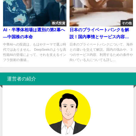
株式投資
その他
AI・半導体相場は選別の第2幕へ
日本のプライベートバンクを解
—中国株の本命
説！国内事情とサービス内容を
海外とで比較
中華AIへの投資は、もはやテーマで選ぶ時
日本のプライベートバンクについて、海外
代ではありません。 DeepSeekのような高
との違いを交えて解説。国内の強みや、３
性能AIの登場によって、それを支えるイン
つのサービス内容、利用するための条件や
フラ技術の価値...
向いている人についても詳し...
運営者の紹介