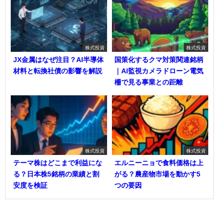
株式投資
株式投資
JX金属はなぜ注目？AI半導体
国策化するクマ対策関連銘柄
材料と転換社債の影響を解説
｜AI監視カメラドローン電気
柵で見る事業との距離
株式投資
株式投資
テーマ株はどこまで利益にな
エルニーニョで食料価格は上
る？日本株5銘柄の業績と割
がる？農産物市場を動かす5
安度を検証
つの要因