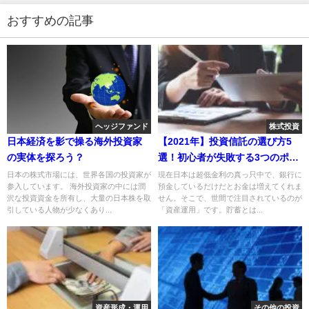
おすすめの記事
ヘッジファンド
株式投資
日本経済を影で操る海外投資家
【2021年】投資信託の選び方5
の実体を探ろう？
選！初心者が失敗する3つのポイ
ントも紹介
日本の株式市場には、世界各国の投資家が
現在日本は超低金利の真っ只中で、銀行に
参入しています。 海外投資家の中には潤
預金しているだけだとお金は増えてくれま
沢な投資資金を所有し、大量の日本株を取
せん。そこで、世間で注目されているのが
引している人物が少なくあり...
「資産運用」です。貯蓄とは...
資産形成・運用
その他の投資