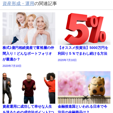
資産形成・運用
の関連記事
株式1億円相続資産で富裕層の仲
【オススメ投資法】5000万円を
間入り！どんなポートフォリオ
利回り５％でまわし続ける方法
が最適か？
2020年7月10日
2020年7月10日
資産運用に成功して幸せな人生
金融後進国といわれる日本で今
を送るための成功法ポイント7つ
注目の金融商品は？