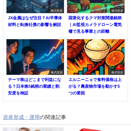
株式投資
株式投資
JX金属はなぜ注目？AI半導体
国策化するクマ対策関連銘柄
材料と転換社債の影響を解説
｜AI監視カメラドローン電気
柵で見る事業との距離
株式投資
株式投資
テーマ株はどこまで利益にな
エルニーニョで食料価格は上
る？日本株5銘柄の業績と割
がる？農産物市場を動かす5
安度を検証
つの要因
資産形成・運用
の関連記事