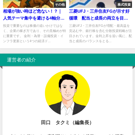
その他
株式投資
相場が強い時ほど危ない！？｜
三菱UFJ・三井住友FGが示す好
人気テーマ集中を避ける4軸分散
循環 配当と成長の両立を目指
とリバランスについて
す投資戦略
投資で重要なのは株価の追いかけではな
三菱UFJ・三井住友FGが増配・最高益を
く、企業の稼ぎ方であり、その見極めが特
見込む中、銀行株を含む分散投資戦略が注
に重要です。 金利・為替・設備投資・イ
目されています。金利上昇を追い風に、配
ンフラ更新という4つの経済ド...
当と成長のバランスをとる...
運営者の紹介
田口 タクミ（編集長）