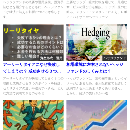
も解説
ヘッジファンドの概要や運用規模、投資手
主要なラップ口座の比較を通じて、最適な
法などを紹介するとともに、ヘッジファン
サービスの選び方を解説。ラップ口座の仕
ドが経済に与える影響について考察しま
組み、メリット・デメリットに加え、ロボ
す。...
アドバイザーやヘッジファン...
資産形成・運用
ヘッジファンド
アーリーリタイアになぜ失敗し
相場環境に左右されないヘッジ
てしまうの？ 成功させる３つの
ファンドのしくみとは？
ポイントを解説
アーリーリタイアが失敗してしまう３つの
ヘッジファンドは「富裕層専用」というイ
理由と成功させる３つのポイントを解説。
メージがあるため、個人投資家でも詳しく
セミリタイアの違いや注意すべき点、どん
説明できる人はあまり多くありません。
な方法で実現できるのかをま...
しかし、経済の先行きが不透...