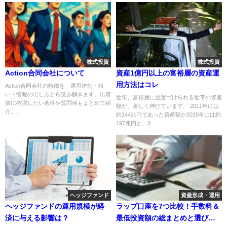
株式投資
株式投資
Action合同会社について
資産1億円以上の富裕層の資産運
用方法はコレ
Action合同会社の特徴を、運用体制・狙
い・情報の出し方から読み解きます。出資
近年、富裕層に位置づけられる世帯の資産
前に確認したい条件や質問例もまとめて紹
額が、著しく伸びています。 2011年には
介。...
約144兆円であった資産額が2015年には約
197兆円と、3...
ヘッジファンド
資産形成・運用
ヘッジファンドの運用規模が経
ラップ口座を7つ比較！手数料＆
済に与える影響は？
最低投資額の総まとめと選び方