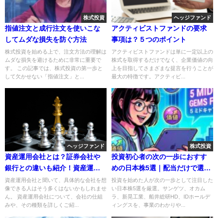
株式投資
ヘッジファンド
指値注文と成行注文を使いこな
アクティビストファンドの要求
してムダな損失を防ぐ方法
事項は？５つのポイント
株式投資を始める上で、注文方法の理解は
アクティビストファンドは単に一定以上の
ムダな損失を避けるために非常に重要で
株式を取得するだけでなく、企業価値の向
す。 この記事では、株式投資の第一歩と
上を目指してさまざまな提言を行うことが
して欠かせない「指値注文」と...
最大の特徴です。アクティビ...
ヘッジファンド
株式投資
資産運用会社とは？証券会社や
投資初心者の次の一歩におすす
銀行との違いも紹介！資産運用
めの日本株5選｜配当だけで選ば
会社の収益構造や、特徴を知り
ない中堅優良株の見つけ方
資産運用会社と聞いて、具体的な会社を想
投資を始めた人が次の一歩として注目した
像できる人はそう多くはないかもしれませ
い日本株5選を厳選。サンゲツ、オカム
高リターンのファンドへ投資し
ん。 資産運用会社について、会社の仕組
ラ、新晃工業、船井総研HD、IDホールデ
よう！
みや、その種類を詳しくご紹...
ィングスを、事業のわかりや...