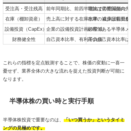
受注高・受注残高
前年同期比、前四半期比での増減傾向
増加は需要回復の先
在庫（棚卸資産）
売上高に対する在庫水準、在庫回転日数
在庫の減少は需要が
設備投資（CapEx）
企業の設備投資計画の増減
顧客である半導体メ
財務健全性
自己資本比率、有利子負債
高い自己資本比率は
これらの指標を定点観測することで、株価の変動に一喜一
憂せず、業界全体の大きな流れを捉えた投資判断が可能に
なります。
半導体株の買い時と実行手順
半導体株投資で重要なのは、
「いつ買うか」というタイミ
ングの見極めです。