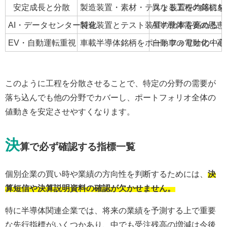
安定成長と分散
製造装置・素材・テスト装置を均等に組
異なる工程の銘柄を
AI・データセンター特化
製造装置とテスト装置の比率を高める
AI半導体需要の恩
EV・自動運転重視
車載半導体銘柄をポートフォリオの中心
自動車の電動化・高
このように工程を分散させることで、特定の分野の需要が
落ち込んでも他の分野でカバーし、ポートフォリオ全体の
値動きを安定させやすくなります。
決
算で必ず確認する指標一覧
個別企業の買い時や業績の方向性を判断するためには、
決
算短信や決算説明資料の確認が欠かせません。
特に半導体関連企業では、将来の業績を予測する上で重要
な先行指標がいくつかあり、中でも受注残高の増減は今後