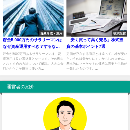
資産形成・運用
株式投資
貯金5,000万円のサラリーマンは
「安く買って高く売る」株式投
なぜ資産運用すべき？するなら
資の基本ポイント7選
何がいい？
貯金が5000万円あるサラリーマンは、資
定価が存在する商品とは違って、株が安い
産運用は良い選択肢となります。その理由
というのは分かりにくいかもしれません。
とおすすめの方法について解説。大きな金
基本的にマーケットの価格は需要と供給が
額だからこそ慎重に使い方...
一致したものです。...
運営者の紹介