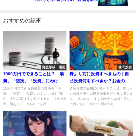
おすすめの記事
資産形成・運用
株式投資
1000万円でできることは？「消
株より前に投資すべきもの｜自
費」「堅実」「投資」にわけて
己投資何をすべきか？お金の使
計15種を紹介
い方上手い人が実践する7つ
1000万円でできる15種類の方法を「消
資産形成で最初にやるべきことは、株より
費」「堅実」「投資」の３つにわけて紹
も自分自身への投資が重要だと私は考えま
介。人生の幸福度を追求する方、将来の不
す。 そのためにまず固めるべきは生活の
安に備える方、さらに上を目...
土台であり、特に生活防衛資...