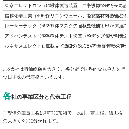
東京エレクトロン（8035）
半導体製造装置（コータ/デベロッパ、
半導体メーカーの設
信越化学工業（4063）
シリコンウェーハ、塩化ビニル樹脂など
半導体材料の安定供
レーザーテック（6920）
半導体マスク欠陥検査装置
先端技術EUV関連
アドバンテスト（6857）
半導体テスト装置（SoC、メモリ用テス
AIチップやHBM
ルネサスエレクトロニクス（6723）
車載マイコン、SoC、アナログ・パワ
EV・自動運転の進
この5社は時価総額も大きく、各分野で世界的な競争力を持
つ日本株の代表格といえます。
各
社の事業区分と代表工程
半導体の製造工程は非常に複雑で、設計、前工程、後工程
の大きく3つに分かれます。