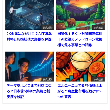
株式投資
株式投資
JX金属はなぜ注目？AI半導体
国策化するクマ対策関連銘柄
材料と転換社債の影響を解説
｜AI監視カメラドローン電気
柵で見る事業との距離
株式投資
株式投資
テーマ株はどこまで利益にな
エルニーニョで食料価格は上
る？日本株5銘柄の業績と割
がる？農産物市場を動かす5
安度を検証
つの要因