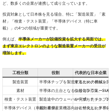
ど、数多くの企業が連携して成り立っています。
投資対象として日本株を見る場合、特に「製造装置」「素
材」「検査・テスト装置」「半導体デバイス（特に車
載）」の4つの領域が重要です。
例えば、
半導体メーカーが設備投資を拡大する局面では、
まず東京エレクトロンのような製造装置メーカーの受注が
増加します。
工程分類
役割
代表的な日本企業
製造装置
半導体チップを製造するための機械を開
東京エレクトロン、
素材
半導体の土台となるシリコンウェーハや
信越化学工業、SU
検査・テスト装置
製造途中のウェーハや完成したチップの
レーザーテック、ア
半導体デバイス（車載・産業）
自動車や産業機器向けに特化した半導体
ルネサスエレクトロ