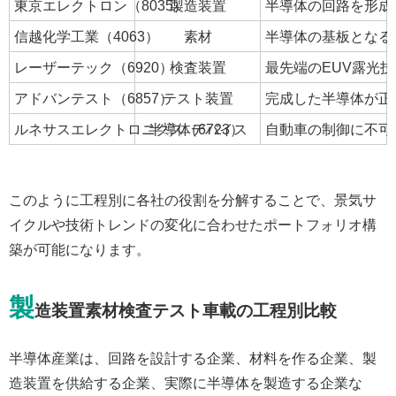
東京エレクトロン（8035）
製造装置
半導体の回路を形成
信越化学工業（4063）
素材
半導体の基板となる
レーザーテック（6920）
検査装置
最先端のEUV露光
アドバンテスト（6857）
テスト装置
完成した半導体が正
ルネサスエレクトロニクス（6723）
半導体デバイス
自動車の制御に不可
このように工程別に各社の役割を分解することで、景気サ
イクルや技術トレンドの変化に合わせたポートフォリオ構
築が可能になります。
製
造装置素材検査テスト車載の工程別比較
半導体産業は、回路を設計する企業、材料を作る企業、製
造装置を供給する企業、実際に半導体を製造する企業な