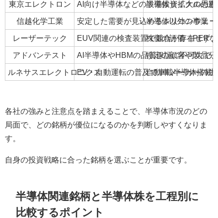
東京エレクトロン
AI向け半導体などの設備投資拡大の恩
半導体サイクルの影
信越化学工業
安定した需要が見込めるシリコンウェー
半導体以外の事業（
レーザーテック
EUV関連の検査装置で競合が存在せず
株価の評価（PER
アドバンテスト
AI半導体やHBMの品質保証に不可欠で
特定の顧客や製品分
ルネサスエレクトロニクス
EV・自動運転の普及で車載半導体搭載
自動車メーカーの生
各社の強みと注意点を踏まえることで、半導体市況のどの
局面で、どの銘柄が優位になるのかを判断しやすくなりま
す。
自身の投資戦略に合った銘柄を選ぶことが重要です。
半導体関連銘柄と半導体株を工程別に
比較するポイント