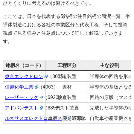
ひとくくりに考えるのは避けるべきです。
ここでは、日本を代表する5銘柄の注目銘柄の簡潔一覧、半
導体製造における各社の事業区分と代表工程、そして投資
視点で見る強みと注意点について詳しく解説していきま
す。
銘柄名（コード）
工程区分
主な役割
東京エレクトロン
（8035）
製造装置
半導体の回路を形成
信越化学工業
（4063）
素材
半導体の基板となる
レーザーテック
（6920）
検査装置
回路の原版（マスク
アドバンテスト
（6857）
テスト装置
完成した半導体の性
ルネサスエレクトロニクス
車載・産業半導体
（6723）
自動車や産業機器を