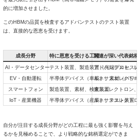
的に増加させました。
このHBMの品質を検査するアドバンテストのテスト装置
は、直接的な恩恵を受けます。
成長分野
特に恩恵を受ける工程
関連が深い代表銘柄
AI・データセンター
テスト装置、製造装置（先端プロセス）
アドバンテスト、レ
EV・自動運転
半導体デバイス（車載）、素材（パワー
ルネサスエレクトロ
スマートフォン
製造装置、素材、検査装置
東京エレクトロン、
IoT・産業機器
半導体デバイス（産業）、テスト装置
ルネサスエレクトロ
自分が注目する成長分野がどの工程に最も強く影響を与え
るかを見極めることで、より戦略的な銘柄選定ができま