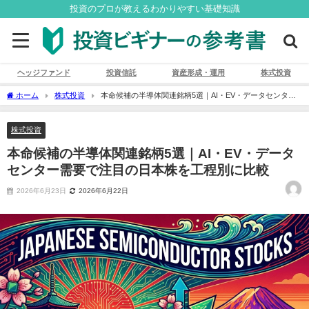
投資のプロが教えるわかりやすい基礎知識
ヘッジファンド
投資信託
資産形成・運用
株式投資
ホーム
株式投資
本命候補の半導体関連銘柄5選｜AI・EV・データセンター
需要で注目の日本株を工程別に比較
株式投資
本命候補の半導体関連銘柄5選｜AI・EV・データ
センター需要で注目の日本株を工程別に比較
2026年6月23日
2026年6月22日