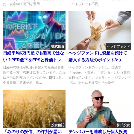
た、資産5000万円を運用...
ドットプロット不提...
株式投資
ヘッジファンド
日経平均6万円超でも割高ではな
ヘッジファンドに資産を預けて
い？PER低下をEPSと株価トレン
購入する方法のポイント3つ
ドで判断する方法
日経平均株価が6万円を超えて最高値を更
ヘッジファンドのヘッジは、英語で
新する一方、PERは低下しています。これ
「hedge」と書き、「避ける」という意味
は本当に割安のサインなのか、EPS上昇、
を持っています。つまり、ヘッジファンド
企業業績、将来予想、株...
では、あらゆる取引手法を駆使...
投資信託
株式投資
「みのりの投信」の評判が悪い
テンバガーを達成した個人投資