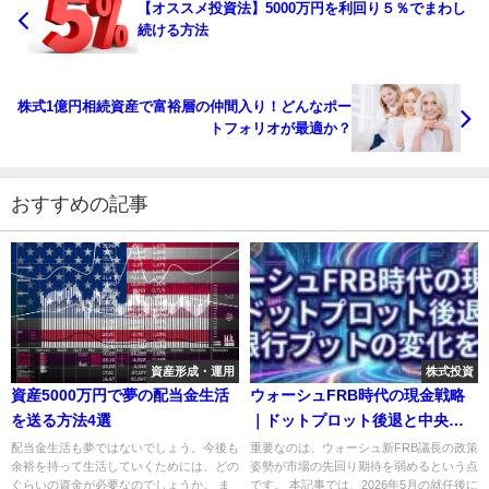
【オススメ投資法】5000万円を利回り５％でまわし
続ける方法
株式1億円相続資産で富裕層の仲間入り！どんなポー
トフォリオが最適か？
おすすめの記事
資産形成・運用
株式投資
資産5000万円で夢の配当金生活
ウォーシュFRB時代の現金戦略
を送る方法4選
｜ドットプロット後退と中央銀
行プットの変化を読む
配当金生活も夢ではないでしょう。今後も
重要なのは、ウォーシュ新FRB議長の政策
余裕を持って生活していくためには、どの
姿勢が市場の先回り期待を弱めるという点
ぐらいの資金が必要なのでしょうか。 ま
です。 本記事では、2026年5月の就任後に