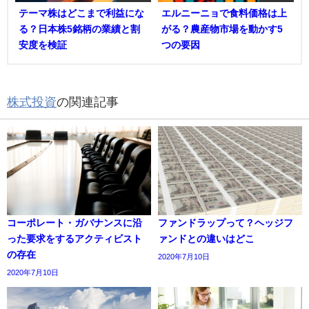
テーマ株はどこまで利益にな
エルニーニョで食料価格は上
る？日本株5銘柄の業績と割
がる？農産物市場を動かす5
安度を検証
つの要因
株式投資
の関連記事
コーポレート・ガバナンスに沿
ファンドラップって？ヘッジフ
った要求をするアクティビスト
ァンドとの違いはどこ
の存在
2020年7月10日
2020年7月10日