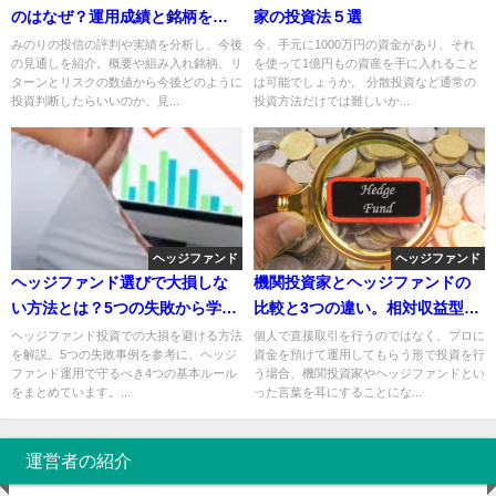
のはなぜ？運用成績と銘柄を確
家の投資法５選
認
みのりの投信の評判や実績を分析し、今後
今、手元に1000万円の資金があり、それ
の見通しを紹介。概要や組み入れ銘柄、リ
を使って1億円もの資産を手に入れること
ターンとリスクの数値から今後どのように
は可能でしょうか。 分散投資など通常の
投資判断したらいいのか、見...
投資方法だけでは難しいか...
ヘッジファンド
ヘッジファンド
ヘッジファンド選びで大損しな
機関投資家とヘッジファンドの
い方法とは？5つの失敗から学ぶ
比較と3つの違い。相対収益型・
投資の基本
絶対収益型の違いも紹介！運用
ヘッジファンド投資での大損を避ける方法
個人で直接取引を行うのではなく、プロに
を解説。5つの失敗事例を参考に、ヘッジ
資金を預けて運用してもらう形で投資を行
方針を知り投資戦略に活かそう
ファンド運用で守るべき4つの基本ルール
う場合、機関投資家やヘッジファンドとい
をまとめています。...
った言葉を耳にすることにな...
運営者の紹介