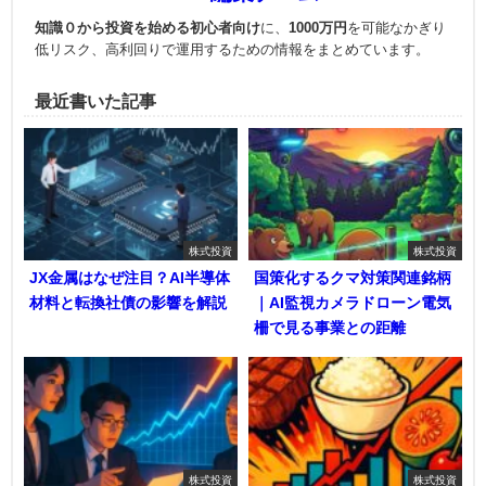
知識０から投資を始める初心者向け
に、
1000万円
を可能なかぎり
低リスク、高利回りで運用
するための情報をまとめています。
最近書いた記事
株式投資
株式投資
JX金属はなぜ注目？AI半導体
国策化するクマ対策関連銘柄
材料と転換社債の影響を解説
｜AI監視カメラドローン電気
柵で見る事業との距離
株式投資
株式投資