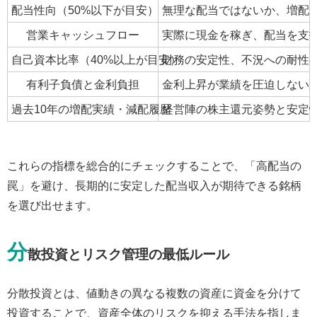
配当性向（50%以下が目安）
無理な配当ではないか、増配
営業キャッシュフロー
実際に現金を稼ぎ、配当を支
自己資本比率（40%以上が目安）
財務の安定性、不況への耐性
有利子負債と金利負担
金利上昇が業績を圧迫しない
過去10年の増配実績・減配履歴
経営陣の株主還元姿勢と安定
これらの指標を総合的にチェックすることで、「高配当の
罠」を避け、長期的に安定した配当収入が期待できる銘柄
を選び出せます。
分
散投資とリスク管理の最低ルール
分散投資とは、値動きの異なる複数の資産に資金を分けて
投資することで、資産全体のリスクを抑える手法を指しま