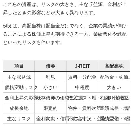
これらの資産は、リスクの大きさ、主な収益源、金利が上
昇したときの影響などが大きく異なります。
例えば、高配当株は配当金だけでなく、企業の業績が伸び
ることによる株価上昇も期待できる一方、業績悪化や減配
といったリスクも伴います。
項目
債券
J-REIT
高配高株
主な収益源
利息
賃料・分配金
配当金・株価上
価格変動リスク
小さい
中程度
大きい
金利上昇の影響
既存債券の価格に逆風
借入コスト増・価格下落要因
利回り比較によ
成長余地
限定的
物件・賃料次第
業績成長・増配
主なリスク
金利変動・信用リスク
不動産市況・空室リスク
業績悪化・減配