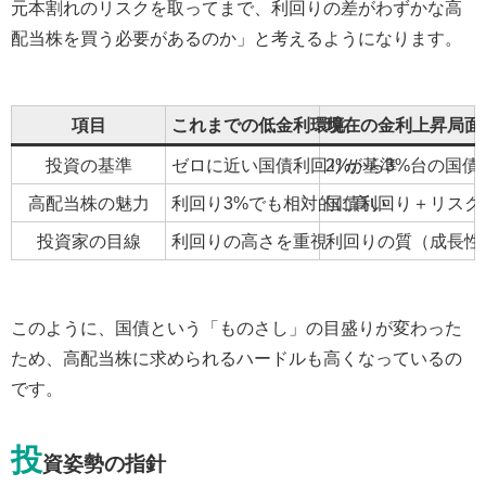
元本割れのリスクを取ってまで、利回りの差がわずかな高
配当株を買う必要があるのか」と考えるようになります。
項目
これまでの低金利環境
現在の金利上昇局面
投資の基準
ゼロに近い国債利回りが基準
2%から3%台の国
高配当株の魅力
利回り3%でも相対的に高い
国債利回り＋リスク
投資家の目線
利回りの高さを重視
利回りの質（成長性
このように、国債という「ものさし」の目盛りが変わった
ため、高配当株に求められるハードルも高くなっているの
です。
投
資姿勢の指針