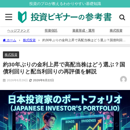
投資のプロが教えるわかりやすい基礎知識
ヘッジファンド
投資信託
資産形成・運用
株式投資
ホーム
株式投資
約30年ぶりの金利上昇で高配当株はどう選ぶ？国債利回り
と配当利回りの再評価を解説
株式投資
約30年ぶりの金利上昇で高配当株はどう選ぶ？国
債利回りと配当利回りの再評価を解説
2026年6月29日
2026年6月22日