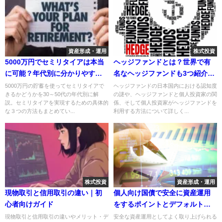
資産形成・運用
株式投資
5000万円でセミリタイアは本当
ヘッジファンドとは？世界で有
に可能？年代別に分かりやすく
名なヘッジファンドも3つ紹介！
解説
個人投資家がヘッジファンドで
5000万円の貯蓄を使ってセミリタイアで
ヘッジファンドの日本国内における認知度
きるかどうかを30～50代の年代別に解
の謎や、ヘッジファンドと個人投資家の関
投資益を得る方法も
説。セミリタイアを実現するための具体的
係、そして個人投資家がヘッジファンドを
な３つの方法もまとめてい...
利用する方法について詳しく...
株式投資
資産形成・運用
現物取引と信用取引の違い｜初
個人向け国債で安全に資産運用
心者向けガイド
をするポイントとデフォルトリ
スク
現物取引と信用取引の違いやメリット・デ
安全な資産運用としてよく取り上げられる