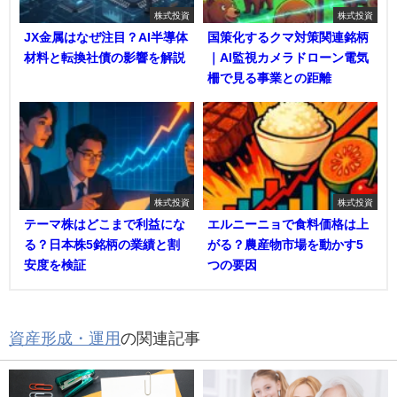
株式投資
株式投資
JX金属はなぜ注目？AI半導体
国策化するクマ対策関連銘柄
材料と転換社債の影響を解説
｜AI監視カメラドローン電気
柵で見る事業との距離
株式投資
株式投資
テーマ株はどこまで利益にな
エルニーニョで食料価格は上
る？日本株5銘柄の業績と割
がる？農産物市場を動かす5
安度を検証
つの要因
資産形成・運用
の関連記事