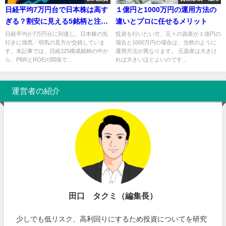
日経平均7万円台で日本株は高す
１億円と1000万円の運用方法の
ぎる？割安に見える5銘柄と注意
違いとプロに任せるメリット
点
日経平均が7万円台に到達し、日本株の先
投資を行いたい方、元々の資産が１億円の
行きに強気・弱気の見方が交錯していま
場合と1000万円の場合は、当然のように
す。本記事では、日経225構成銘柄の中か
運用方法が異なります。 元資産は大きけ
ら、PBRとROEの関係で...
れば大きいほどよいのです...
運営者の紹介
田口 タクミ（編集長）
少しでも低リスク、高利回りにするため投資についてを研究