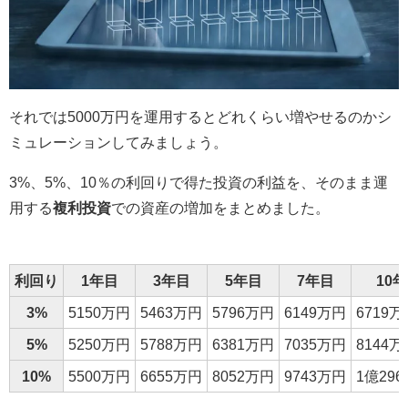
それでは5000万円を運用するとどれくらい増やせるのかシ
ミュレーションしてみましょう。
3%、5%、10％の利回りで得た投資の利益を、そのまま運
用する
複利投資
での資産の増加をまとめました。
利回り
1年目
3年目
5年目
7年目
10
3%
5150万円
5463万円
5796万円
6149万円
6719万
5%
5250万円
5788万円
6381万円
7035万円
8144万
10%
5500万円
6655万円
8052万円
9743万円
1億29