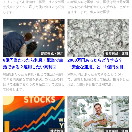
メリットを初心者向けに解説。リスク管理
のが個人向け国債です。国債は発行元が国
や投資スタイルに応じた使い分け方も紹介
であるため比較的安心して始めることがで
します。...
きます。また、個人向け国債...
資産形成・運用
資産形成・運用
6億円当たったら利息・配当で生
2000万円あったらどうする？
活できる？運用したい高利回り
「安全な運用」と「1億円を目指
商品とは
す運用」を紹介
6億円あたったら利息・配当で生活が期待
2000万円があったらできることについ
できる現実的な方法を解説。2%以上の利
て、消費と投資に分けて解説。投資をした
回りで運用する６つの商品について比較し
場合、1億円を目指す運用方法。...
て紹介します。...
株式投資
資産形成・運用