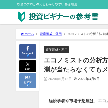
投資のプロが教えるわかりやすい基礎知識
ホーム
資産形成・運用
エコノミストの分析方法や
は？
資産形成・運用
Facebook
エコノミストの分析方
測が当たらなくても
post
2020年6月15日
2022年3月9日
はてブ
経済学者や市場予想屋は、エコ