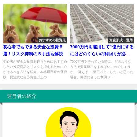
おすすめの投資先
資産形成・運用
初心者でもできる安全な投資６
7000万円を運用して1億円にする
選！リスク抑制の５手法も解説
にはどのくらいの利回りが必要
か？
初心者が安全な投資を行うためにおすすめ
7000万円を持っている時に、どのような
したい投資商品とリスクを抑えるために心
方法で資産運用をすればいいのでしょう
がけるべき方法を紹介。本格運用時の選択
か。 例えば、1億円以上にしたいと思った
肢、要注意な自己資金以上の...
場合、目標に合った利回り...
運営者の紹介