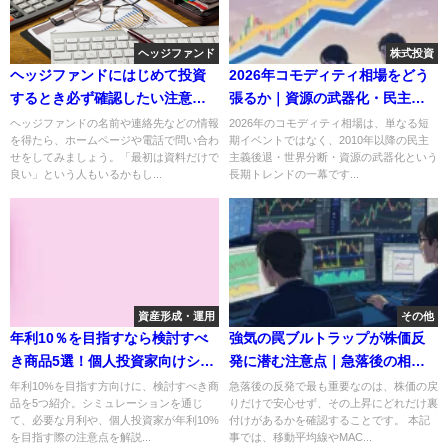
ヘッジファンド
株式投資
ヘッジファンドにはじめて投資
2026年コモディティ相場をどう
するとき必ず確認したい注意す
張るか｜資源の武器化・民主主
るポイント5選
義後退を前提にしたインフレ期
ヘッジファンドの名前や連絡先などの情報
2026年のコモディティ相場は、単なる短
を得たら、ホームページや電話で問い合わ
期イベントではなく、2010年以降の民主
ポートフォリオとETF戦略
せをしてみましょう。「最初は資料だけで
主義後退・世界分断・資源の武器化という
良い」という人もいるかもし...
長期トレンドの一幕です...
資産形成・運用
その他
年利10％を目指すなら検討すべ
強気の罠ブルトラップが株価反
き商品5選！個人投資家向けシミ
発に潜む注意点｜急落後の相場
ュレーション
戻り相場見極め方5つ
年利10%を目指す方向けに、検討すべき商
急落後の反発で最も重要なのは、株価の戻
品を5つ紹介。シミュレーションを通じ
りだけで安心せず、その上昇にどれだけ裏
て、必要な月利や、個人投資家が年利10%
付けがあるかを確認することです。 本記
を目指す際の注意点を解説...
事では、移動平均線やMAC...