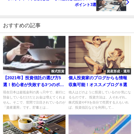
ポイント3選
おすすめの記事
株式投資
資産形成・運用
【2021年】投資信託の選び方5
個人投資家のブログからも情報
選！初心者が失敗する3つのポイ
収集可能！オススメブログ８選
ントも紹介
現在日本は超低金利の真っ只中で、銀行に
他人はどのように投資しているのか気にな
預金しているだけだとお金は増えてくれま
るものです。 投資方法は、人それぞれ。
せん。そこで、世間で注目されているのが
株式投資やFXを自分で売買する人もいれ
「資産運用」です。貯蓄とは...
ば、投資信託などを利用して...