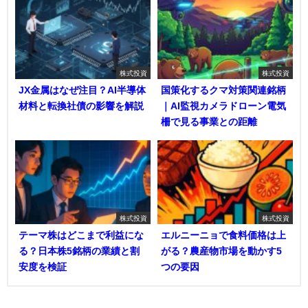
株式投資
株式投資
JX金属はなぜ注目？AI半導体
国策化するクマ対策関連銘柄
材料と転換社債の影響を解説
｜AI監視カメラドローン電気
柵で見る事業との距離
株式投資
株式投資
テーマ株はどこまで利益にな
エルニーニョで食料価格は上
る？日本株5銘柄の業績と割
がる？農産物市場を動かす5
安度を検証
つの要因