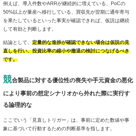
例えば、導入件数やARRが継続的に増えている、PoCの
50%以上が量産へ移行している、買収先が翌期に通年寄与
を果たしているといった事実が確認できれば、仮説は継続
して有効と判断します。
結論として、
定量的な進捗が確認できない場合は仮説の見
直しを行い、投資比率の縮小や撤退の検討につなげるべき
です。
競
合製品に対する優位性の喪失や手元資金の悪化
により事前の想定シナリオから外れた際に実行す
る論理的な
ここでいう「見直しトリガー」は、事前に定めた数値や事
象に基づいて行動するための判断基準を指します。