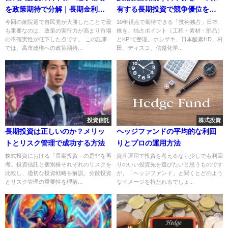
を政策期待で分解｜長期金利上
有する長期投資で競争優位を見
昇・円安・インフレを3セクター
抜く5つのチェックリスト
今回の衆院選で自民党が大勝したことで最
10年視点で期待できる「技術独占」日本
も重要なのは、政策の実行力が高まり市場
株を、独占ポイント（工程・素材・部品）
で読む
の不確実性が低下した点です。 この記事
とKPIで整理。ホシザキ、日本酸素HD、村
では、高市政権への政策期待...
田、ディスコ、信越化学...
投資信託
株式投資
長期投資は正しいのか？メリッ
ヘッジファンドの平均的な利回
トとリスク管理で成功する方法
りとプロの運用方法
株式投資における「長期投資」の是非を再
資産運用で投資を考えるなら少しでも利回
考。投資信託と個別株それぞれのリスクを
りのいい投資先を選びたいと思うものです
比較し、適切な投資戦略を解説。分散投資
が、「ヘッジファンド」と聞くとどのよう
とリスク管理の重要性を理解...
なイメージを持たれるでしょ...