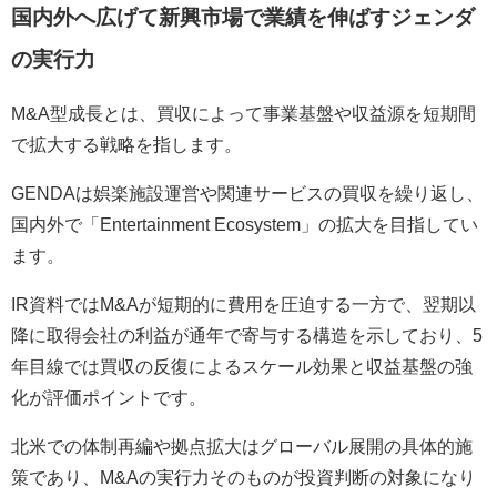
国内外へ広げて新興市場で業績を伸ばすジェンダ
の実行力
M&A型成長とは、買収によって事業基盤や収益源を短期間
で拡大する戦略を指します。
GENDAは娯楽施設運営や関連サービスの買収を繰り返し、
国内外で「Entertainment Ecosystem」の拡大を目指してい
ます。
IR資料ではM&Aが短期的に費用を圧迫する一方で、翌期以
降に取得会社の利益が通年で寄与する構造を示しており、5
年目線では買収の反復によるスケール効果と収益基盤の強
化が評価ポイントです。
北米での体制再編や拠点拡大はグローバル展開の具体的施
策であり、M&Aの実行力そのものが投資判断の対象になり