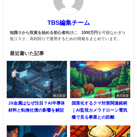
TBS編集チーム
知識０から投資を始める初心者向け
に、
1000万円
を可能なかぎり
低リスク、高利回りで運用
するための情報をまとめています。
最近書いた記事
株式投資
株式投資
JX金属はなぜ注目？AI半導体
国策化するクマ対策関連銘柄
材料と転換社債の影響を解説
｜AI監視カメラドローン電気
柵で見る事業との距離