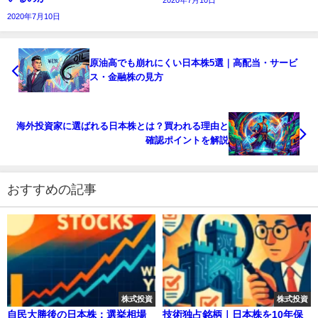
2020年7月10日
原油高でも崩れにくい日本株5選｜高配当・サービ
ス・金融株の見方
海外投資家に選ばれる日本株とは？買われる理由と
確認ポイントを解説
おすすめの記事
株式投資
株式投資
自民大勝後の日本株：選挙相場
技術独占銘柄｜日本株を10年保