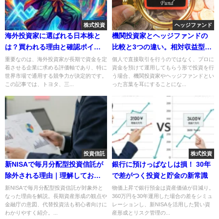
株式投資
ヘッジファンド
海外投資家に選ばれる日本株と
機関投資家とヘッジファンドの
は？買われる理由と確認ポイン
比較と3つの違い。相対収益型・
トを解説
絶対収益型の違いも紹介！運用
重要なのは、海外投資家が長期で資金を定
個人で直接取引を行うのではなく、プロに
着させる企業に求める評価軸であり、特に
資金を預けて運用してもらう形で投資を行
方針を知り投資戦略に活かそう
世界市場で通用する競争力が決定的です。
う場合、機関投資家やヘッジファンドとい
この記事では、トヨタ、三...
った言葉を耳にすることにな...
投資信託
株式投資
新NISAで毎月分配型投資信託が
銀行に預けっぱなしは損！ 30年
除外される理由｜理解しておき
で差がつく投資と貯金の新常識
たい3つのポイント
新NISAで毎月分配型投資信託が対象外と
物価上昇で銀行預金は資産価値が目減り。
なった理由を解説。長期資産形成の観点や
360万円を30年運用した場合の差をシミュ
金融庁の意図、代替投資法も初心者向けに
レーションし、新NISAを活用した賢い資
わかりやすく紹介。...
産形成とリスク管理の...