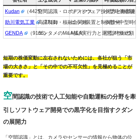
Kudan
（4425）
空間認識・ロボティクス
ソフトウェア技術力と外部連
小型時価総額
助川電気工業
高温制御・核融合関連
（7711）
ニッチ装置と制御技術
小型〜中型時価
GENDA
（9166）
エンタメのM&A拡大
M&A実行力と運営ノウハウ
小型時価総額
短期の株価変動に左右されないためには、各社が狙う「市
場の大きさ」と「その中での不可欠性」を見極めることが
重要です。
空
間認識の技術で人工知能や自動運転の分野を牽
引しソフトウェア開発での黒字化を目指すクダン
の展開力
「空間認識」とは、カメラやセンサーの情報から物体の位