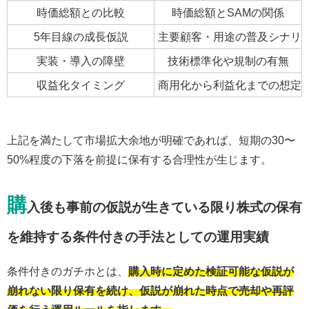
時価総額との比較
時価総額とSAMの関係
5年目線の成長仮説
主要顧客・用途の普及シナリ
実装・導入の障壁
技術標準化や規制の有無
収益化タイミング
商用化から利益化までの想定
上記を満たして市場拡大余地が明確であれば、短期の30〜
50%程度の下落を前提に保有する合理性が生じます。
購
入後も事前の仮説が生きている限り株式の保有
を維持する条件付きの手法としての運用実績
条件付きのガチホとは、
購入時に定めた検証可能な仮説が
崩れない限り保有を続け、仮説が崩れた時点で売却や再評