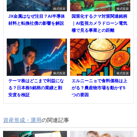
株式投資
株式投資
JX金属はなぜ注目？AI半導体
国策化するクマ対策関連銘柄
材料と転換社債の影響を解説
｜AI監視カメラドローン電気
柵で見る事業との距離
株式投資
株式投資
テーマ株はどこまで利益にな
エルニーニョで食料価格は上
る？日本株5銘柄の業績と割
がる？農産物市場を動かす5
安度を検証
つの要因
資産形成・運用
の関連記事