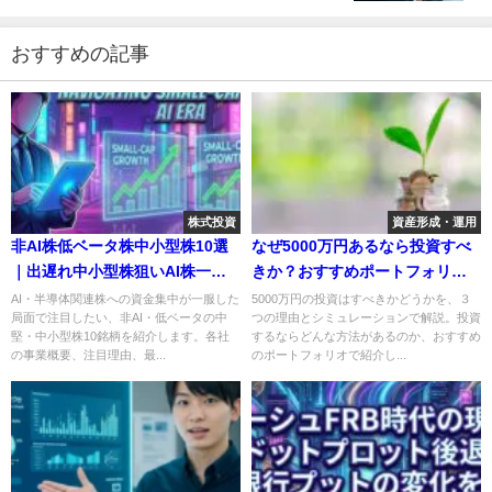
おすすめの記事
株式投資
資産形成・運用
非AI株低ベータ株中小型株10選
なぜ5000万円あるなら投資すべ
｜出遅れ中小型株狙いAI株一服
きか？おすすめポートフォリオ
局面で抑える銘柄リスト
例を紹介
AI・半導体関連株への資金集中が一服した
5000万円の投資はすべきかどうかを、３
局面で注目したい、非AI・低ベータの中
つの理由とシミュレーションで解説。投資
堅・中小型株10銘柄を紹介します。各社
するならどんな方法があるのか、おすすめ
の事業概要、注目理由、最...
のポートフォリオで紹介し...