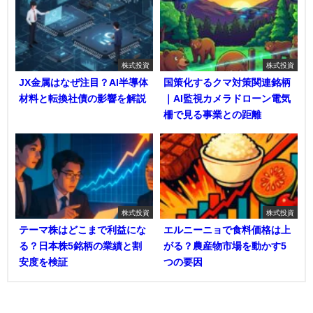
株式投資
株式投資
JX金属はなぜ注目？AI半導体
国策化するクマ対策関連銘柄
材料と転換社債の影響を解説
｜AI監視カメラドローン電気
柵で見る事業との距離
株式投資
株式投資
テーマ株はどこまで利益にな
エルニーニョで食料価格は上
る？日本株5銘柄の業績と割
がる？農産物市場を動かす5
安度を検証
つの要因