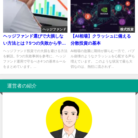
ヘッジファンド
株式投資
ヘッジファンド選びで大損しな
【AI相場】クラッシュに備える
い方法とは？5つの失敗から学ぶ
分散投資の基本
投資の基本
ヘッジファンド投資での大損を避ける方法
AI相場の急騰に期待が膨らむ一方で、バブ
を解説。5つの失敗事例を参考に、ヘッジ
ル崩壊のようなクラッシュを心配する声も
ファンド運用で守るべき4つの基本ルール
増えています。 このような状況で最も大
をまとめています。...
切なのは、熱狂に流されず...
運営者の紹介