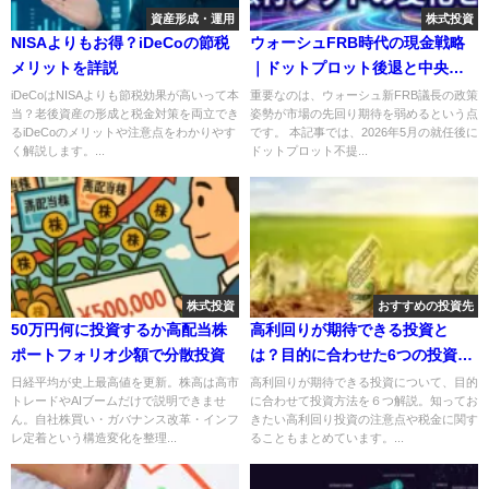
資産形成・運用
株式投資
NISAよりもお得？iDeCoの節税
ウォーシュFRB時代の現金戦略
メリットを詳説
｜ドットプロット後退と中央銀
行プットの変化を読む
iDeCoはNISAよりも節税効果が高いって本
重要なのは、ウォーシュ新FRB議長の政策
当？老後資産の形成と税金対策を両立でき
姿勢が市場の先回り期待を弱めるという点
るiDeCoのメリットや注意点をわかりやす
です。 本記事では、2026年5月の就任後に
く解説します。...
ドットプロット不提...
株式投資
おすすめの投資先
50万円何に投資するか高配当株
高利回りが期待できる投資と
ポートフォリオ少額で分散投資
は？目的に合わせた6つの投資を
紹介！
日経平均が史上最高値を更新。株高は高市
高利回りが期待できる投資について、目的
トレードやAIブームだけで説明できませ
に合わせて投資方法を６つ解説。知ってお
ん。自社株買い・ガバナンス改革・インフ
きたい高利回り投資の注意点や税金に関す
レ定着という構造変化を整理...
ることもまとめています。...