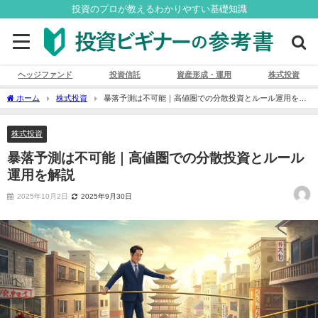
投資のプロが教えるわかりやすい基礎知識
ヘッジファンド
投資信託
資産形成・運用
株式投資
ホーム
株式投資
暴落予測は不可能｜高値圏での分散投資とルール運用を解
説
株式投資
暴落予測は不可能｜高値圏での分散投資とルール
運用を解説
2025年10月2日
2025年9月30日