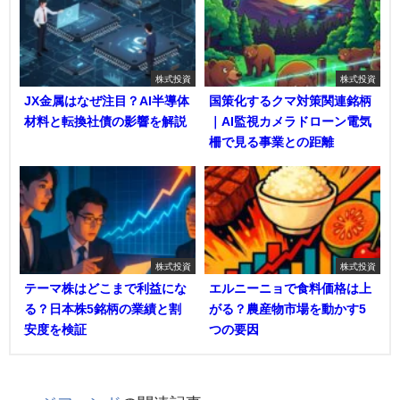
株式投資
株式投資
JX金属はなぜ注目？AI半導体
国策化するクマ対策関連銘柄
材料と転換社債の影響を解説
｜AI監視カメラドローン電気
柵で見る事業との距離
株式投資
株式投資
テーマ株はどこまで利益にな
エルニーニョで食料価格は上
る？日本株5銘柄の業績と割
がる？農産物市場を動かす5
安度を検証
つの要因