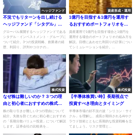
ヘッジファンド
資産形成・運用
不況でもリターンを出し続ける
1億円を目指す＆1億円を運用す
ヘッジファンド「シタデル」の
るおすすめポートフォリオを解
投資戦略とは？
説
グローバル展開するヘッジファンドである
資産運用で1億円を目指す場合と1億円を
シタデル・インベストメント・グループに
運用する場合のポートフォリオの組み方を
ついて紹介。3つの投資戦略、創業者の経
解説。目標にあわせた利回りの計算につい
歴、利回り、評判やコロナの...
てシミュレーションを紹介。...
株式投資
株式投資
なぜ株は難しいのか？３つの理
【半導体株買い時】長期視点で
由と初心者におすすめの株式投
投資すべき理由とタイミング
資法
株の取り引きが難しい3つの理由について
半導体市場の好不況の波「シリコン・サイ
紹介。失敗を防ぐために初心者におすすめ
クル」を理解し、成長が期待されるAIやク
の「長期分散バリュー投資」について解説
ラウド技術とともに長期的な投資戦略を立
します。証券会社の比較表を...
てましょう。リスク管理と...