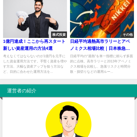
株式投資
その他
1億円達成！ここから再スタート
日経平均過熱高市ラリーとアベ
新しい資産運用の方法4選
ノミクス相場比較｜日本株急落
リスクと外国人投資家の買い傾
考えなくてはならないのが1億円を元手に
日経平均の“過熱”を単一指標に頼らず多面
した資金運用方法です。手堅く資産を増や
的に点検。高市ラリーと2013年アベノミ
向政策期待相場を点検
す方法、大幅な資産アップを狙う方法な
クス相場を比較し、急落リスクと時間分
ど、目的に合わせた運用方法を...
散・損切りなどの運用ルー...
運営者の紹介