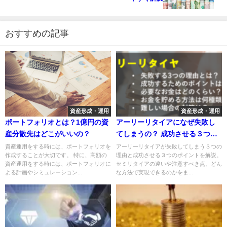
おすすめの記事
資産形成・運用
資産形成・運用
ポートフォリオとは？1億円の資
アーリーリタイアになぜ失敗し
産分散先はどこがいいの？
てしまうの？ 成功させる３つの
ポイントを解説
資産運用をする時には、ポートフォリオを
アーリーリタイアが失敗してしまう３つの
作成することが大切です。 特に、高額の
理由と成功させる３つのポイントを解説。
資産運用をする時には、ポートフォリオに
セミリタイアの違いや注意すべき点、どん
よる計画やシミュレーション...
な方法で実現できるのかをま...